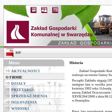
BIP
Menu
Historia
Zakład Gospodarki Komunal
AKTUALNOŚCI
realizuje na terenie Gminy S
O FIRMIE
Początki Zakładu sięgają 19
DZIAŁY
następne lata w wyniku prz
kwietnia 1992 roku Uchwałą 
PRZETARGI
nazwą Zakład Oczyszczania M
SPRZEDAŻ MIENIA
XXVII/294/2000 z dnia 06.12
w Swarzędzu.
OGŁOSZENIA
WNIOSKI
Przez lata przeobrażeń go