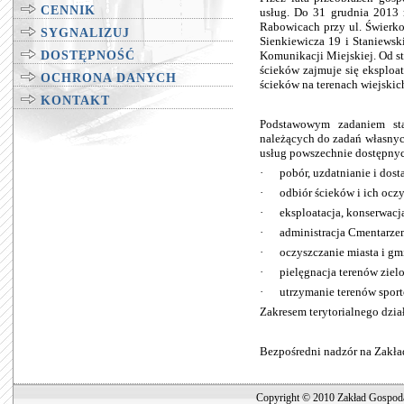
CENNIK
usług. Do 31 grudnia 2013 
Rabowicach przy ul. Świerko
SYGNALIZUJ
Sienkiewicza 19 i Staniewsk
DOSTĘPNOŚĆ
Komunikacji Miejskiej. Od s
ścieków zajmuje się eksploa
OCHRONA DANYCH
ścieków na terenach wiejskic
KONTAKT
Podstawowym zadaniem sta
należących do zadań własnyc
usług powszechnie dostępnyc
· pobór, uzdatnianie i dost
· odbiór ścieków i ich oczy
· eksploatacja, konserwacja
· administracja Cmentarz
· oczyszczanie miasta i gm
· pielęgnacja terenów ziel
· utrzymanie terenów sport
Zakresem terytorialnego dzia
Bezpośredni nadzór na Zakła
Copyright © 2010 Zakład Gospoda