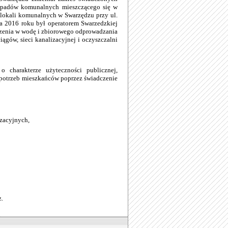
odpadów komunalnych mieszczącego się w
 lokali komunalnych w Swarzędzu przy ul.
ia 2016 roku był operatorem Swarzedzkiej
rzenia w wodę i zbiorowego odprowadzania
ągów, sieci kanalizacyjnej i oczyszczalni
charakterze użyteczności publicznej,
 potrzeb mieszkańców poprzez świadczenie
zacyjnych,
z.