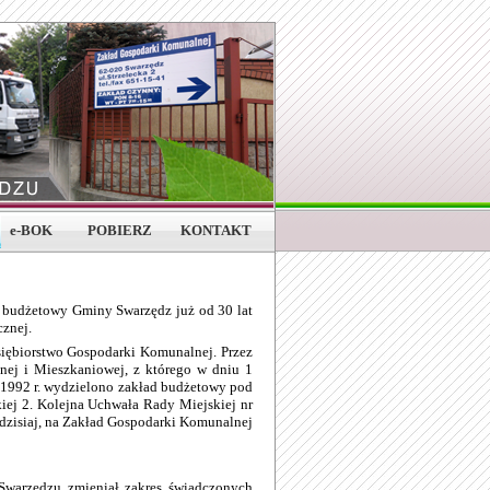
e-BOK
POBIERZ
KONTAKT
udżetowy Gminy Swarzędz już od 30 lat
cznej.
siębiorstwo Gospodarki Komunalnej. Przez
nej i Mieszkaniowej, z którego w dniu 1
 1992 r. wydzielono zakład budżetowy pod
kiej 2. Kolejna Uchwała Rady Miejskiej nr
dzisiaj, na Zakład Gospodarki Komunalnej
Swarzędzu zmieniał zakres świadczonych