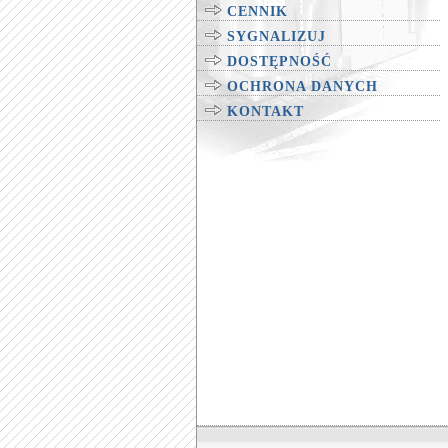
CENNIK
SYGNALIZUJ
DOSTĘPNOŚĆ
OCHRONA DANYCH
KONTAKT