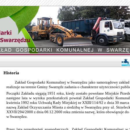
Historia
Zakład Gospodarki Komunalnej w Swarzędzu jako samorządowy zakład b
realizuje na terenie Gminy Swarzędz zadania o charakterze użyteczności publi
Początki Zakładu sięgają 1951 roku, kiedy zostało powołane Miejskie Przed
następne lata w wyniku przekształceń powstał Zakład Gospodarki Komunal
kwietnia 1992 roku Uchwałą Rady Miejskiej nr XXIII/114/92 z dnia 30 marca
nazwą Zakład Oczyszczania Miasta z siedzibą w Swarzędzu przy ul. Strzelec
XXVII/294/2000 z dnia 06.12.2000 roku zmienia nazwę, która obowiązuje do 
w Swarzędzu.
Przez lata przeobrażeń gospodarczych Zakład Gospodarki Komunalnej w 