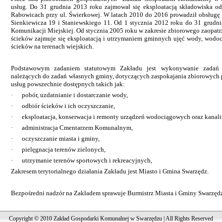
usług. Do 31 grudnia 2013 roku zajmował się eksploatacją składowiska 
Rabowicach przy ul. Świerkowej. W latach 2010 do 2016 prowadził obsługę
Sienkiewicza 19 i Staniewskiego 11. Od 1 stycznia 2012 roku do 31 grudn
Komunikacji Miejskiej. Od stycznia 2005 roku w zakresie zbiorowego zaopat
ścieków zajmuje się eksploatacją i utrzymaniem gminnych ujęć wody, wodoci
ścieków na terenach wiejskich.
Podstawowym zadaniem statutowym Zakładu jest wykonywanie zadań o 
należących do zadań własnych gminy, dotyczących zaspokajania zbiorowych
usług powszechnie dostępnych takich jak:
· pobór, uzdatnianie i dostarczanie wody,
· odbiór ścieków i ich oczyszczanie,
· eksploatacja, konserwacja i remonty urządzeń wodociągowych oraz kanali
· administracja Cmentarzem Komunalnym,
· oczyszczanie miasta i gminy,
· pielęgnacja terenów zielonych,
· utrzymanie terenów sportowych i rekreacyjnych,
Zakresem terytorialnego działania Zakładu jest Miasto i Gmina Swarzędz.
Bezpośredni nadzór na Zakładem sprawuje Burmistrz Miasta i Gminy Swarzęd
Copyright © 2010 Zakład Gospodarki Komunalnej w Swarzędzu | All Rights Reserved