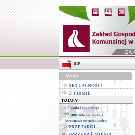
BIP
Menu
AKTUALNOŚCI
O FIRMIE
DZIAŁY
woda i kanalizacja
cmentarz komunalny
utrzymanie czystości i zieleni
PRZETARGI
SPRZEDAŻ MIENIA