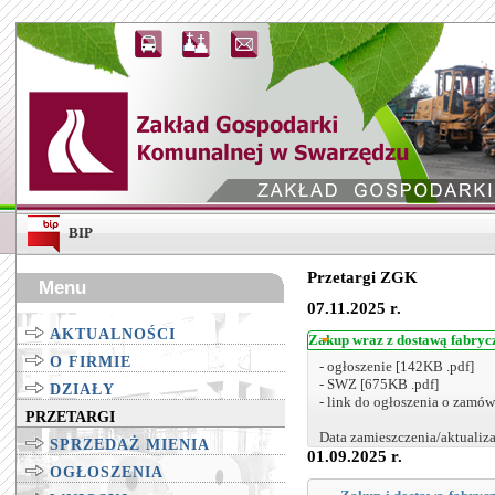
BIP
Przetargi ZGK
Menu
07.11.2025 r.
AKTUALNOŚCI
Zakup wraz z dostawą fabryc
O FIRMIE
- ogłoszenie [142KB .pdf]
- SWZ [675KB .pdf]
DZIAŁY
- link do ogłoszenia o zamów
PRZETARGI
Data zamieszczenia/aktualizac
SPRZEDAŻ MIENIA
01.09.2025 r.
OGŁOSZENIA