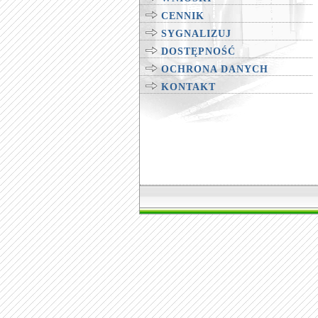
CENNIK
SYGNALIZUJ
DOSTĘPNOŚĆ
OCHRONA DANYCH
KONTAKT