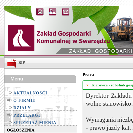
BIP
Praca
Menu
Kierowca - robotnik gos
AKTUALNOŚCI
Dyrektor Zakładu
O FIRMIE
wolne stanowisko
DZIAŁY
PRZETARGI
Wymagania niezbęd
SPRZEDAŻ MIENIA
- prawo jazdy kat.
OGŁOSZENIA