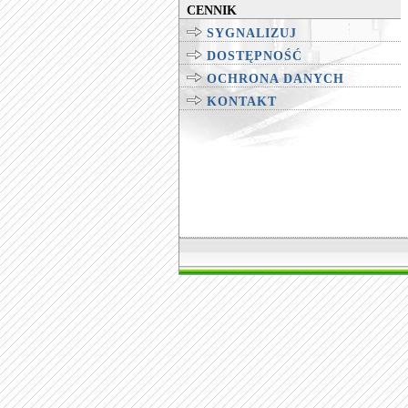
CENNIK
SYGNALIZUJ
DOSTĘPNOŚĆ
OCHRONA DANYCH
KONTAKT