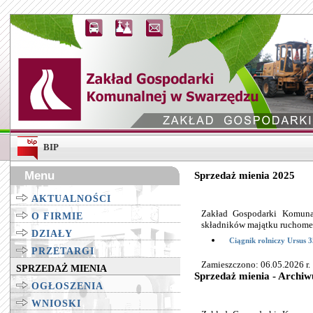
BIP
Menu
Sprzedaż mienia 2025
AKTUALNOŚCI
Zakład Gospodarki Komunal
O FIRMIE
składników majątku ruchome
DZIAŁY
Ciągnik rolniczy Ursus 
PRZETARGI
Zamieszczono: 06.05.2026 r.
SPRZEDAŻ MIENIA
Sprzedaż mienia - Archi
OGŁOSZENIA
WNIOSKI