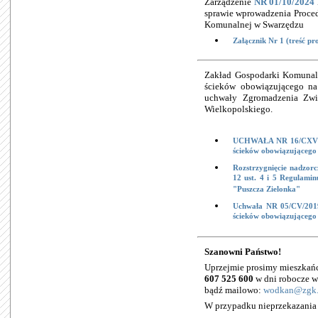
Zarządzenie
NR 01/10/2024
sprawie wprowadzenia Proced
Komunalnej w Swarzędzu
Załącznik Nr 1 (treść pr
Zakład Gospodarki Komunal
ścieków obowiązującego na
uchwały Zgromadzenia Zwi
Wielkopolskiego.
UCHWAŁA NR 16/CXVIII/
ścieków obowiązującego
Rozstrzygnięcie nadzor
12 ust. 4 i 5 Regulami
"Puszcza Zielonka"
Uchwała NR 05/CV/2019 
ścieków obowiązującego
Szanowni Państwo!
Uprzejmie prosimy mieszkań
607 525 600
w dni robocze w
bądź mailowo:
wodkan@zgk.s
W przypadku nieprzekazania