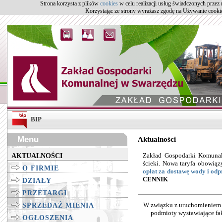
Strona korzysta z plików
cookies
w celu realizacji usług świadczonych przez
Korzystając ze strony wyrażasz zgodę na Używanie cookie
BIP
Menu
Aktualności
Zakład Gospodarki Komunal
AKTUALNOŚCI
ścieki. Nowa taryfa obowią
O FIRMIE
opłat za dostawę wody i odp
CENNIK
DZIAŁY
PRZETARGI
W związku z uruchomieniem o
SPRZEDAŻ MIENIA
podmioty wystawiające fa
OGŁOSZENIA