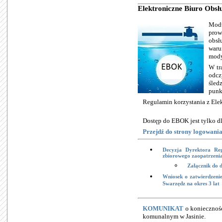
Elektroniczne Biuro Obsłu
Mod
prow
obsł
waru
mody
W tr
odcz
śled
punk
Regulamin korzystania z Elek
Dostęp do EBOK jest tylko 
Przejdź do strony logowani
Decyzja Dyrektora Re
zbiorowego zaopatrzeni
Załącznik do 
Wniosek o zatwierdzeni
Swarzędz na okres 3 lat
KOMUNIKAT
o koniecznośc
komunalnym w Jasinie.