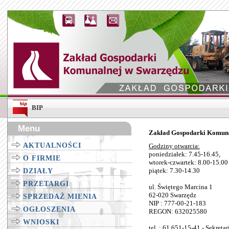
BIP
Menu
Zakład Gospodarki Komuna
AKTUALNOŚCI
Godziny otwarcia:
poniedziałek: 7.45-16.45,
O FIRMIE
wtorek-czwartek: 8.00-15.00
piątek: 7.30-14.30
DZIAŁY
PRZETARGI
ul. Świętego Marcina 1
62-020 Swarzędz
SPRZEDAŻ MIENIA
NIP : 777-00-21-183
OGŁOSZENIA
REGON: 632025580
WNIOSKI
tel. : 61 651-15-41 - Sekretar